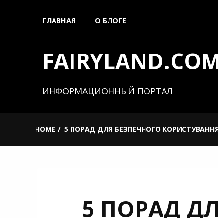
Skip
ГЛАВНАЯ
О БЛОГЕ
to
content
FAIRYLAND.COM
ИНФОРМАЦИОННЫЙ ПОРТАЛ
HOME
5 ПОРАД ДЛЯ БЕЗПЕЧНОГО КОРИСТУВАНН
5 ПОРАД Д