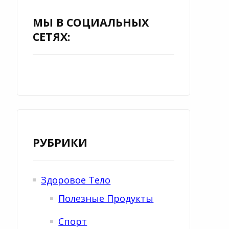
т
МЫ В СОЦИАЛЬНЫХ
и
СЕТЯХ:
:
РУБРИКИ
Здоровое Тело
Полезные Продукты
Спорт