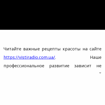
Читайте важные рецепты красоты на сайте
https://vistiradio.com.ua/
. Наше
профессиональное развитие зависит не
только от нашего опыта, но и от новой
информации, которую мы получаем.
Поэтому мы рекомендуем вам посетить
современный блог
pyrogiv.kiev.ua
.